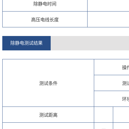
除静电时间
高压电线长度
除静电测试结果
操
测试条件
测
环
测试距离