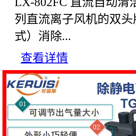
LX-802FC 直流自动清
列直流离子风机的双头
式）消除...
查看详情