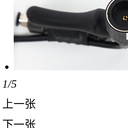
1
/5
上一张
下一张