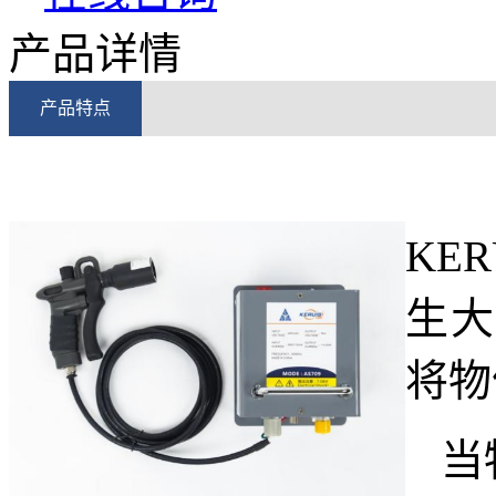
产品详情
产品特点
KE
生大
将物
当