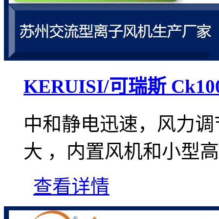
KERUISI/可瑞斯 Ck
中和静电迅速，风力调
大 ，内置风机和小型
查看详情