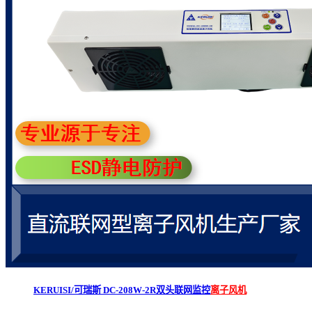
KERUISI/可瑞斯 DC-208W-2R双头联网监控
离子风机