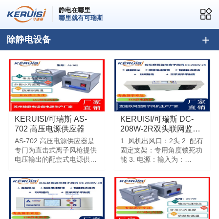
静电在哪里
哪里就有可瑞斯
除静电设备
KERUISI/可瑞斯 AS-
KERUISI/可瑞斯 DC-
702 高压电源供应器
208W-2R双头联网监控
离子风机
AS-702 高压电源供应器是
1. 风机出风口：2头 2. 配有
专门为直击式离子风枪提供
固定支架：专用角度锁死功
电压输出的配套式电源供应
能 3. 电源：输入为：
器，AS-702电源供应 器提
AC220V， 4.离子工作方式
供2个孔位，可同时连接2台
为：直流型正负离子分量化
静电消除器，输出电源为
输出，带有离子平衡度可调
4.6KV*2
节