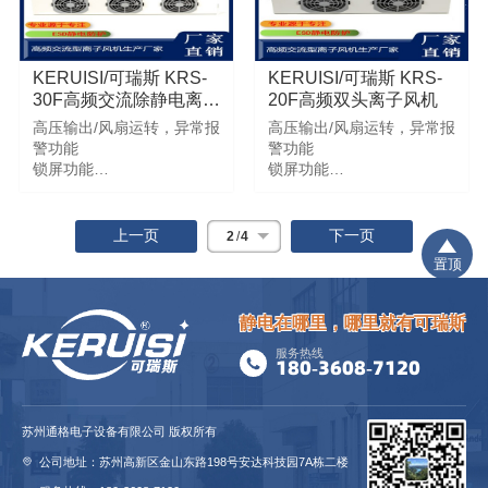
旧：稳定和实效
KERUISI/可瑞斯 KRS-
KERUISI/可瑞斯 KRS-
30F高频交流除静电离子
20F高频双头离子风机
风机
高压输出/风扇运转，异常报
高压输出/风扇运转，异常报
警功能
警功能
锁屏功能
锁屏功能
手动更换放电针功能
手动更换放电针功能
自动清洁离子针功能
自动清洁离子针功能
智能联网实时监控功能
智能联网实时监控功能
上一页
下一页
2
/
4
置顶
静电在哪里，哪里就有可瑞斯
服务热线
180-3608-7120
苏州通格电子设备有限公司 版权所有
公司地址：苏州高新区金山东路198号安达科技园7A栋二楼