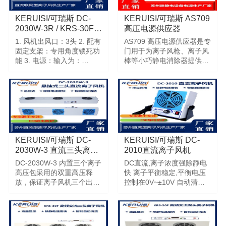
KERUISI/可瑞斯 DC-
KERUISI/可瑞斯 AS709
2030W-3R / KRS-30FR
高压电源供应器
三头联网监控离子风机
1. 风机出风口：3头 2. 配有
AS709 高压电源供应器是专
固定支架：专用角度锁死功
门用于为离子风枪、离子风
能 3. 电源：输入为：
棒等小巧静电消除器提供电
AC220V， 4.离子工作方式
压输出的配套式电源供应
为：直流型正负离子分量化
器，AS-709 电源供应器提
输出，带有离子平衡度可调
供 2 个孔位，可同时连接 2
节
台静电消除器，输出电源为
7KV*2.
KERUISI/可瑞斯 DC-
KERUISI/可瑞斯 DC-
2030W-3 直流三头离子
2010直流离子风机
风机
DC-2030W-3 内置三个离子
DC直流,离子浓度强除静电
高压包采用的双重高压释
快 离子平衡稳定,平衡电压
放，保证离子风机三个出风
控制在0V~±10V 自动清洁,
口均有独立的离子装置进行
降低日常维护成本
供电，进行高压电离工作，
进而保证了产品能在大部分
的空间环境下使用效果依