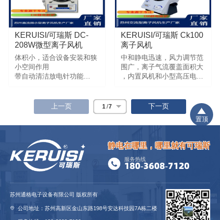
的趋势。
KERUISI/可瑞斯 DC-
KERUISI/可瑞斯 Ck100
208W微型离子风机
离子风机
体积小，适合设备安装和狭
中和静电迅速，风力调节范
小空间作用
围广，离子气流覆盖面积大
带自动清洁放电针功能
，内置风机和小型高压电源
实时风量档位显示
供应器
按键式面板智能控制
风量大噪音低，除静电速度
上一页
下一页
1
/
7
快
置顶
静电在哪里，哪里就有可瑞斯
服务热线
180-3608-7120
苏州通格电子设备有限公司 版权所有
公司地址：苏州高新区金山东路198号安达科技园7A栋二楼