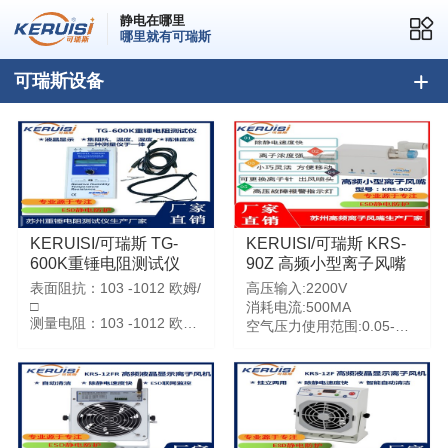
静电在哪里
哪里就有可瑞斯
可瑞斯设备
KERUISI/可瑞斯 TG-
KERUISI/可瑞斯 KRS-
600K重锤电阻测试仪
90Z 高频小型离子风嘴
表面阻抗：103 -1012 欧姆/
高压输入:2200V
□
消耗电流:500MA
测量电阻：103 -1012 欧姆
空气压力使用范围:0.05-
相对湿度：10%-90% RH
0.5Mpa
温度范围：32°F-100°F
使用环境湿度:0-40°C（无
结露）
(0℃-37.8℃)
使用环境温度:30-70%RH
配管连接口径:p6win气管
尺寸(mm):105×57×23mm