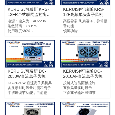
KERUISI/可瑞斯 KRS-
KERUISI/可瑞斯 KRS-
12FR台式联网监控离子
12F高频单头离子风机
风机
电源：输入为：AC220V
高压异常/风扇运转，异常报
消散距离：≥80cm
警功能
使用湿度:30%～
锁屏功能
70%RH（厂内标准）
手动更换放电针功能
数据库：MySQL
自动清洁离子针功能
智能联网实时监控功能
KERUISI/可瑞斯 DC-
KERUISI/可瑞斯 DC-
2030W直流离子风机
2010AF直流离子风机
DC-2030W 直流离子风机具
按键式智能面板控制
备显示时时风量功能和离子
五档风量实时显示
平衡度调节功能，目前也只
正负离子输出可调节
有由110V-220V输入电压转
自动清洁离子针功能
24V供电的直流式离子风机
带锁键功能
具备离子平衡度调节功能，
也是未来除静电设备类市场