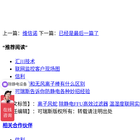
上一篇：
维信诺
下一篇：
已经是最后一篇了
“
推荐阅读
”
汇川技术
联网监控客户现场图
信利
离子棒和无风离子棒有什么区别
除静电设备
可瑞斯告诉你防静电各种妙招经验
【本文标签】：
离子风蛇
除静电FFU高效过滤器
温湿度联网实
【责任编辑】：
可瑞斯
版权所有：
转载请注明出处
相关合作伙伴
信利