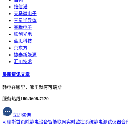
维信诺
天马微电子
三星半导体
赛腾电子
联创光电
蓝思科技
京东方
捷泰新能源
汇川技术
最新资讯文章
静电在哪里，哪里就有可瑞斯
服务热线
180-3608-7120
立即咨询
可瑞斯首页
除静电设备
智能联网实时监控系统
静电测试仪器
合